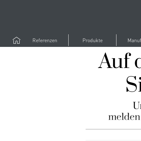
Referenzen
Produkte
Manuf
Auf 
S
U
melden