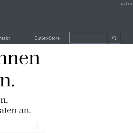
DE
|
EN
ntakt
Outlet-Store
önnen
n.
n,
aten an.