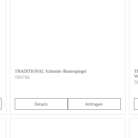
TRADITIONAL Schmink-/Rasierspiegel
T
TB9786
Ve
T
Details
Anfragen