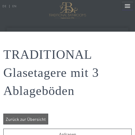
DE
|
EN
Referenzen
TRADITIONAL
Produkte
Glasetagere mit 3
Porzellanserien
Ablageböden
Badewannen
Armaturen
Duscharmaturen
Duschen
Heizkörper
Anfragen