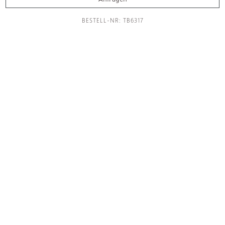
Accessoires
BESTELL-NR: TB6317
Leuchten
Küche
Fliesen
Raumdesign
Manufaktur
Showroom
Inspirationen