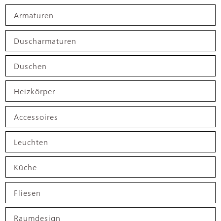
Armaturen
Kontakt
Duscharmaturen
Kataloge
Duschen
Team
Heizkörper
Standorte
Accessoires
Händler werden
Leuchten
Küche
Outlet-Store
Fliesen
Raumdesign