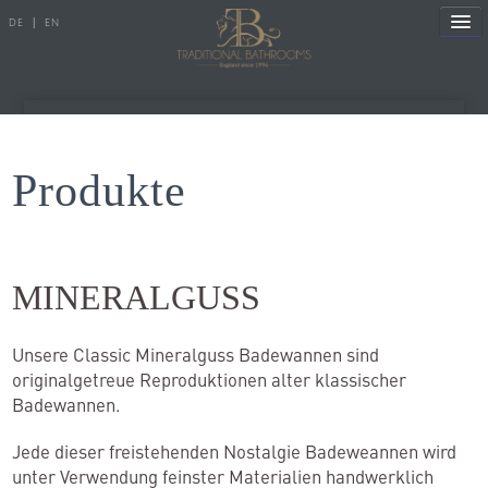
DE
|
EN
Referenzen
Produkte
Produkte
MINERALGUSS
Porzellanserien
Badewannen
Unsere Classic Mineralguss Badewannen sind
Armaturen
originalgetreue Reproduktionen alter klassischer
Badewannen.
Duscharmaturen
Duschen
Jede dieser freistehenden Nostalgie Badeweannen wird
unter Verwendung feinster Materialien handwerklich
Heizkörper