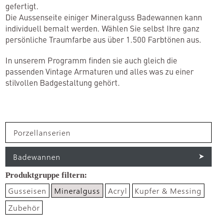
gefertigt.
Accessoires
Die Aussenseite einiger Mineralguss Badewannen kann
individuell bemalt werden. Wählen Sie selbst Ihre ganz
Leuchten
persönliche Traumfarbe aus über 1.500 Farbtönen aus.
Küche
In unserem Programm finden sie auch gleich die
Fliesen
passenden Vintage Armaturen und alles was zu einer
Raumdesign
stilvollen Badgestaltung gehört.
Manufaktur
Porzellanserien
Badewannen
Showroom
Gusseisen
Mineralguss
Acryl
Kupfer & Messing
Zubehör
Inspirationen