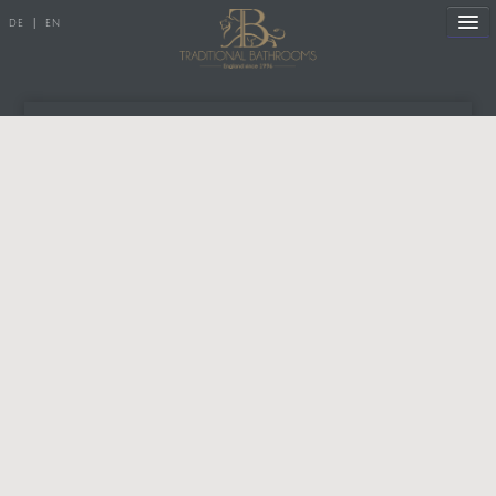
DE
|
EN
Referenzen
Produkte
Partner.Login
Porzellanserien
Badewannen
Benutzername oder E-Mail
Armaturen
Duscharmaturen
Passwort
Duschen
Heizkörper