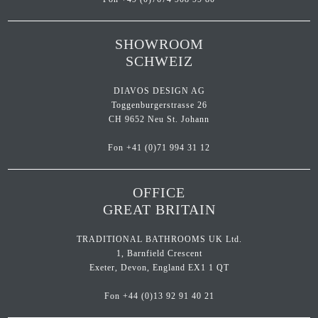
SHOWROOM
Kontakt
SCHWEIZ
Kataloge
DIAVOS DESIGN AG
Toggenburgerstrasse 26
Team
CH 9652 Neu St. Johann
Standorte
Fon
+41 (0)71 994 31 12
Händler werden
OFFICE
GREAT BRITAIN
TRADITIONAL BATHROOMS UK Ltd.
Outlet-Store
1, Barnfield Crescent
Exeter, Devon, England EX1 1 QT
Fon
+44 (0)13 92 91 40 21