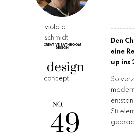
viola a.
schmidt
Den Ch
CREATIVE BATHROOM
DESIGN
eine R
design
up ins 
concept
So verz
moderne
entstan
NO.
49
Stilele
gebrac