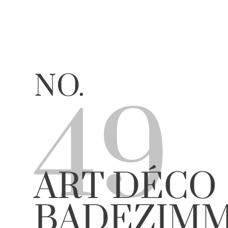
NO.
49
ART DÉCO
BADEZIM