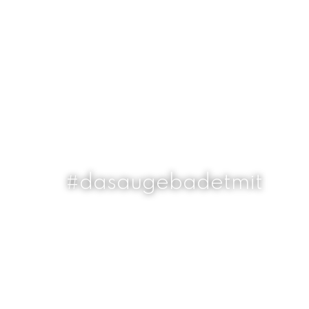
#dasaugebadetmit