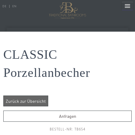
DE
|
EN
Referenzen
CLASSIC
Produkte
Porzellanbecher
Porzellanserien
Badewannen
Armaturen
Duscharmaturen
Anfragen
Duschen
BESTELL-NR: TB654
Heizkörper