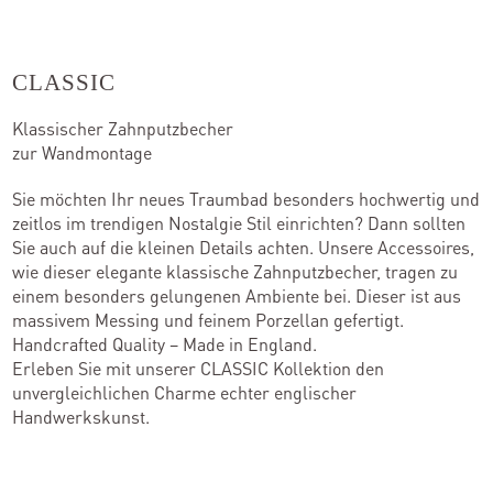
Kontakt
CLASSIC
Klassischer Zahnputzbecher
Kataloge
zur Wandmontage
Team
Sie möchten Ihr neues Traumbad besonders hochwertig und
zeitlos im trendigen Nostalgie Stil einrichten? Dann sollten
Standorte
Sie auch auf die kleinen Details achten. Unsere Accessoires,
wie dieser elegante klassische Zahnputzbecher, tragen zu
Händler werden
einem besonders gelungenen Ambiente bei. Dieser ist aus
massivem Messing und feinem Porzellan gefertigt.
Handcrafted Quality – Made in England.
Erleben Sie mit unserer CLASSIC Kollektion den
Outlet-Store
unvergleichlichen Charme echter englischer
Handwerkskunst.