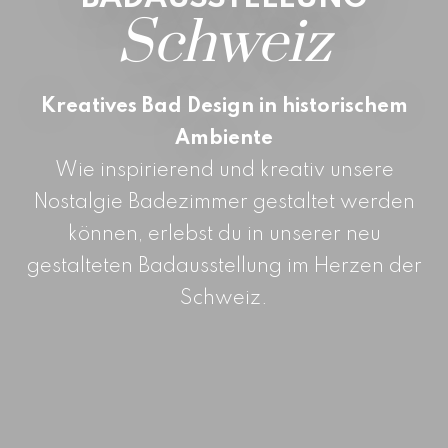
Schweiz
Accessoires
Leuchten
Küche
Kreatives Bad Design in historischem
Fliesen
Ambiente
Raumdesign
Wie inspirierend und kreativ unsere
Nostalgie Badezimmer gestaltet werden
können, erlebst du in unserer neu
Manufaktur
gestalteten Badausstellung im Herzen der
Schweiz.
Showroom
Inspirationen