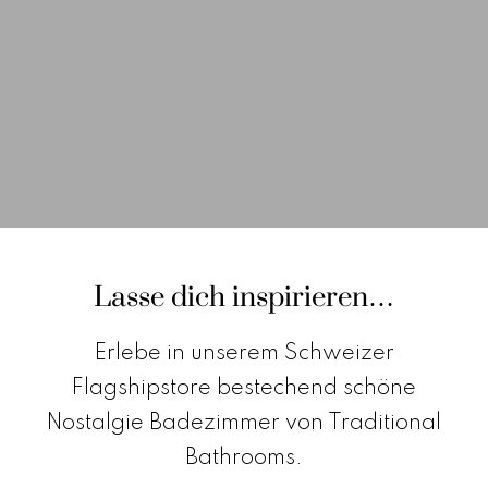
Kontakt
Kataloge
Team
Standorte
Händler werden
Lasse dich inspirieren…
Erlebe in unserem Schweizer
Outlet-Store
Flagshipstore bestechend schöne
Nostalgie Badezimmer von Traditional
Bathrooms.