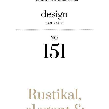
CREATIVE BATHROOM DESIGN
design
concept
NO.
151
Rustikal,