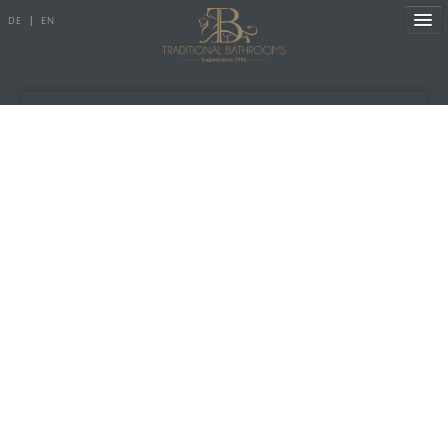
DE
|
EN
Referenzen
Produkte
Porzellanserien
Badewannen
Armaturen
Duscharmaturen
Duschen
Heizkörper