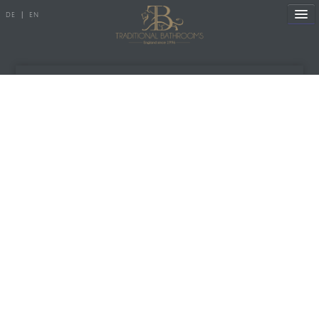
DE
|
EN
Referenzen
Produkte
Porzellanserien
Badewannen
Armaturen
Duscharmaturen
Duschen
Heizkörper