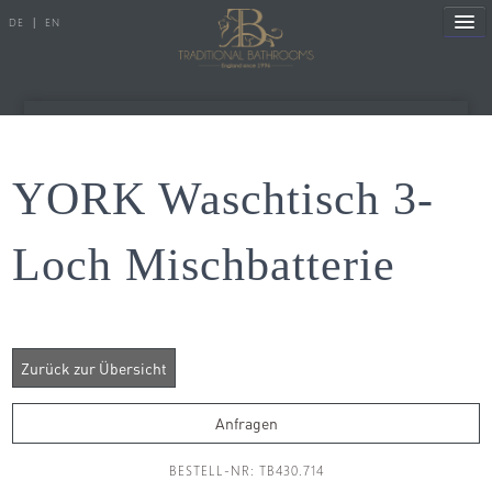
DE
|
EN
Referenzen
YORK Waschtisch 3-
Produkte
Loch Mischbatterie
Porzellanserien
Badewannen
Armaturen
Duscharmaturen
Anfragen
Duschen
BESTELL-NR: TB430.714
Heizkörper