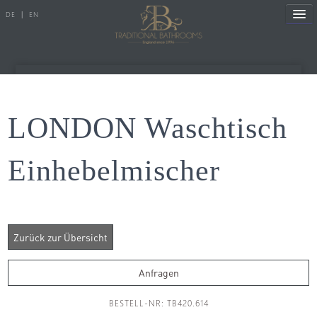
DE
|
EN
Referenzen
LONDON Waschtisch
Produkte
Einhebelmischer
Porzellanserien
Badewannen
Armaturen
Duscharmaturen
Anfragen
Duschen
BESTELL-NR: TB420.614
Heizkörper