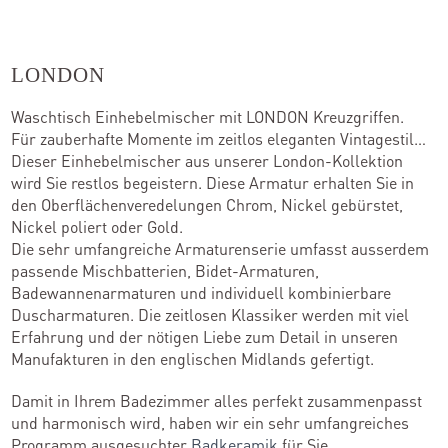
Kontakt
LONDON
Waschtisch Einhebelmischer mit LONDON Kreuzgriffen.
Kataloge
Für zauberhafte Momente im zeitlos eleganten Vintagestil…
Dieser Einhebelmischer aus unserer London-Kollektion
Team
wird Sie restlos begeistern. Diese Armatur erhalten Sie in
den Oberflächenveredelungen Chrom, Nickel gebürstet,
Standorte
Nickel poliert oder Gold.
Die sehr umfangreiche Armaturenserie umfasst ausserdem
Händler werden
passende Mischbatterien, Bidet-Armaturen,
Badewannenarmaturen und individuell kombinierbare
Duscharmaturen. Die zeitlosen Klassiker werden mit viel
Erfahrung und der nötigen Liebe zum Detail in unseren
Outlet-Store
Manufakturen in den englischen Midlands gefertigt.
Damit in Ihrem Badezimmer alles perfekt zusammenpasst
und harmonisch wird, haben wir ein sehr umfangreiches
Programm ausgesuchter
Badkeramik
für Sie