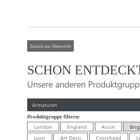
SCHON ENTDECK
Unsere anderen Produktgrupp
Armaturen
London
England
Ascot
Bri
Lyon
Art Deco
Crosshead
L