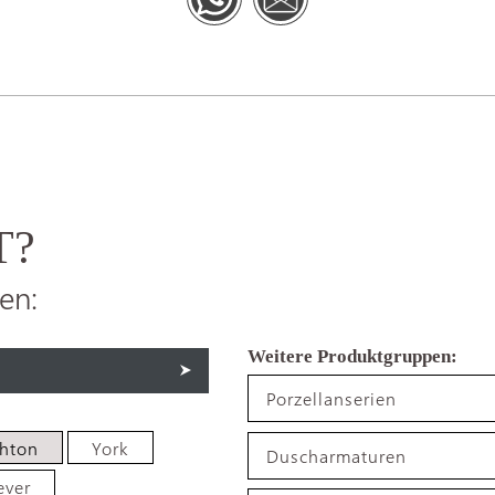
T?
en:
Porzellanserien
ghton
York
Duscharmaturen
ever