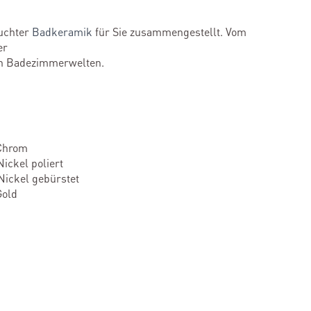
suchter
Badkeramik
für Sie zusammengestellt. Vom
er
len Badezimmerwelten.
Chrom
ckel poliert
ickel gebürstet
Gold