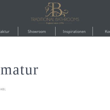
aktur
Showroom
Inspirationen
Ko
rmatur
14BL