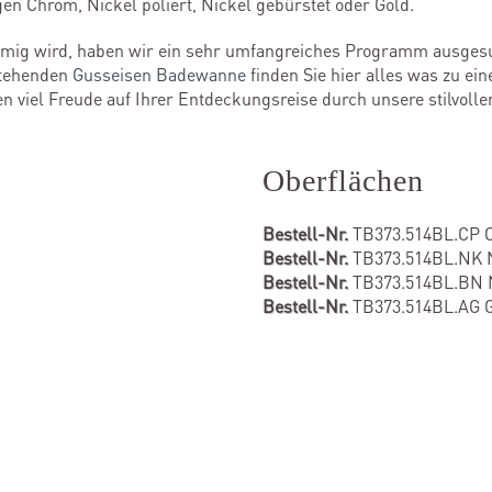
n Chrom, Nickel poliert, Nickel gebürstet oder Gold.
mmig wird, haben wir ein sehr umfangreiches Programm ausge
istehenden
Gusseisen Badewanne
finden Sie hier alles was zu ein
en viel Freude auf Ihrer Entdeckungsreise durch unsere stilvol
Oberflächen
Bestell-Nr.
TB373.514BL.CP 
Bestell-Nr.
TB373.514BL.NK Ni
Bestell-Nr.
TB373.514BL.BN N
Bestell-Nr.
TB373.514BL.AG 