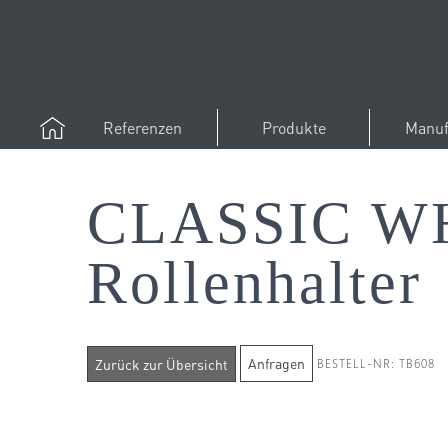
Referenzen
Produkte
Manuf
CLASSIC W
Rollenhalter
Anfragen
BESTELL-NR: TB608