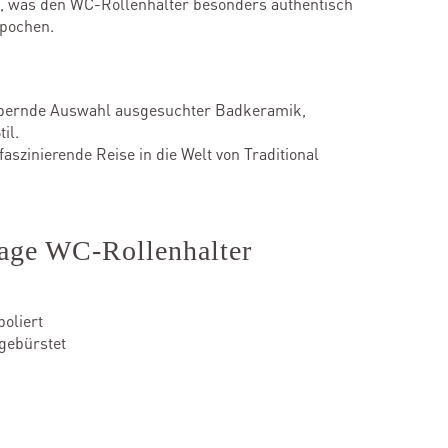
elt, was den WC-Rollenhalter besonders authentisch
epochen.
ubernde Auswahl ausgesuchter Badkeramik,
il.
aszinierende Reise in die Welt von Traditional
tage WC-Rollenhalter
oliert
gebürstet