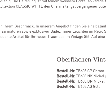
anglebig. Die Halterung ist mit feinem weissem Porzellan vered
r Kollektion CLASSIC WHITE den Charme längst vergangener Stil
h Ihrem Geschmack. In unserem Angebot finden Sie eine beza
lgiearmaturen sowie exklusiver Badezimmer Leuchten im Retro St
uchte Artikel für Ihr neues Traumbad im Vintage Stil. Auf eine f
Oberflächen Vin
Bestell-Nr.
TB608.CP Chrom
Bestell-Nr.
TB608.NK Nickel p
Bestell-Nr.
TB608.BN Nickel 
Bestell-Nr.
TB608.AG Gold