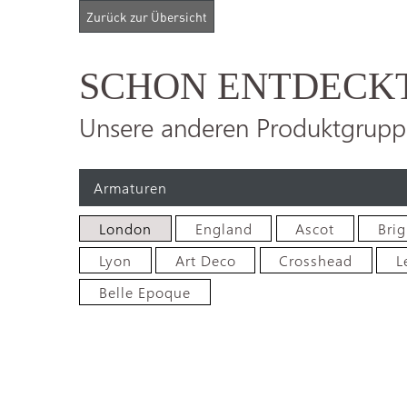
SCHON ENTDECK
Unsere anderen Produktgrupp
Armaturen
London
England
Ascot
Bri
Lyon
Art Deco
Crosshead
L
Belle Epoque