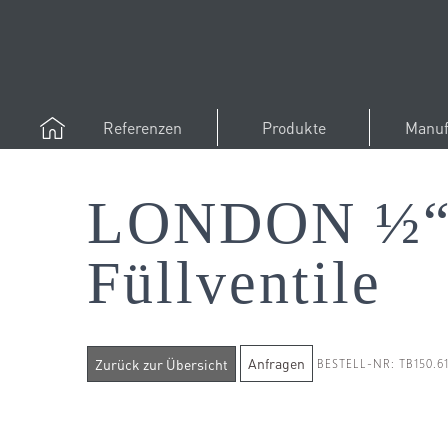
Referenzen
Produkte
Manuf
LONDON ½“ 
Füllventile
Anfragen
BESTELL-NR: TB150.6