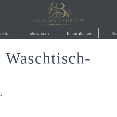
aktur
Showroom
Inspirationen
Ko
Waschtisch-
14