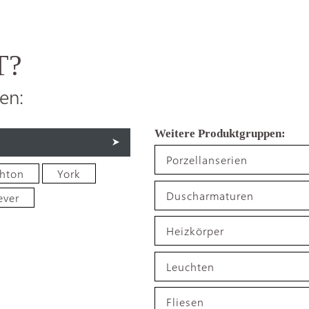
T?
en:
Porzellanserien
ghton
York
Duscharmaturen
ever
Heizkörper
Leuchten
Fliesen