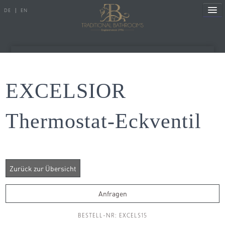
DE
|
EN
Referenzen
EXCELSIOR
Produkte
Thermostat-Eckventil
Porzellanserien
Badewannen
Armaturen
Duscharmaturen
Anfragen
Duschen
BESTELL-NR: EXCELS15
Heizkörper