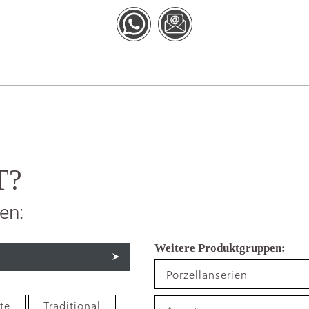
T?
en:
Porzellanserien
te
Traditional