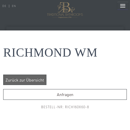
DE
|
EN
Referenzen
RICHMOND WM
Produkte
Porzellanserien
Badewannen
Anfragen
Armaturen
BESTELL-NR: RICH160X60-8
Duscharmaturen
Duschen
Heizkörper