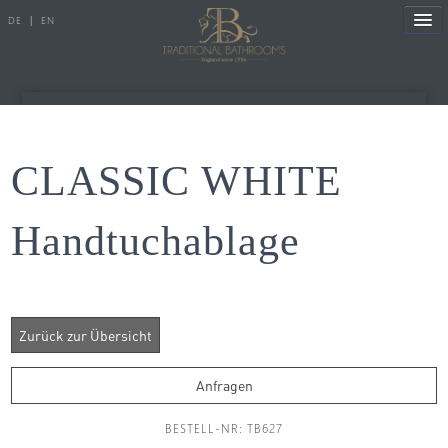
DE
|
EN
Referenzen
CLASSIC WHITE
Produkte
Handtuchablage
Porzellanserien
Badewannen
Armaturen
Duscharmaturen
Anfragen
Duschen
BESTELL-NR: TB627
Heizkörper