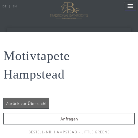
DE
|
EN
Referenzen
Motivtapete
Produkte
Hampstead
Porzellanserien
Badewannen
Armaturen
Duscharmaturen
Anfragen
Duschen
BESTELL-NR: HAMPSTEAD - LITTLE GREENE
Heizkörper