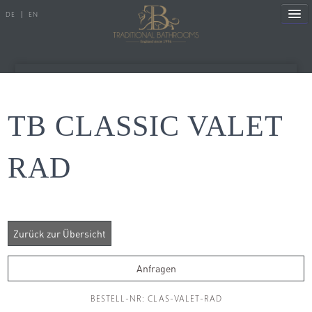
DE
|
EN
Referenzen
TB CLASSIC VALET
Produkte
RAD
Porzellanserien
Badewannen
Armaturen
Duscharmaturen
Anfragen
Duschen
BESTELL-NR: CLAS-VALET-RAD
Heizkörper