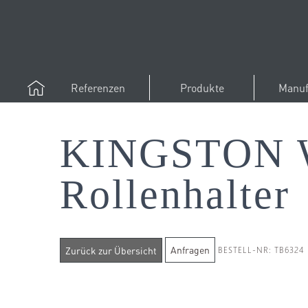
Referenzen
Produkte
Manuf
KINGSTON 
Rollenhalter
Anfragen
BESTELL-NR: TB6324