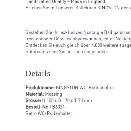
Handcrafted Quality – Made in England.
Erleben Sie mit unserer Kollektion KINGSTON den
Gestalten Sie Ihr
exklusives Nostalgie Bad
ganz nac
freistehender
Gusseisenbadewannen
, edler Nosta
Entdecken Sie auch gleich über 4.000 weitere ausges
Bathrooms sind Sie herzlich eingeladen.
Details
Produktname:
KINGSTON WC-Rollenhalter
Material:
Messing
Grösse:
H 105 x B 170 x T 70 mm
Bestell-Nr.
TB6324
Retro WC-Rollenhalter