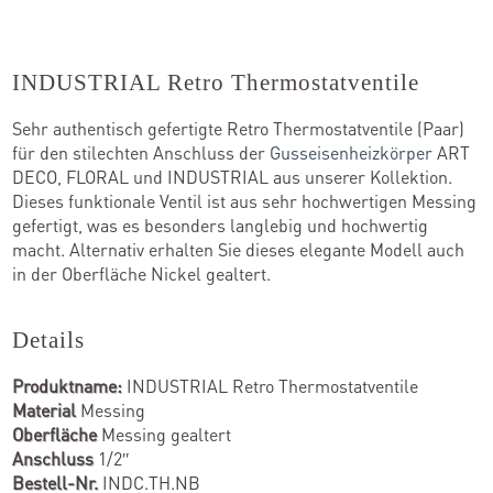
Kontakt
INDUSTRIAL Retro Thermostatventile
Sehr authentisch gefertigte Retro Thermostatventile (Paar)
Kataloge
für den stilechten Anschluss der
Gusseisenheizkörper
ART
DECO, FLORAL und INDUSTRIAL aus unserer Kollektion.
Team
Dieses funktionale Ventil ist aus sehr hochwertigen Messing
gefertigt, was es besonders langlebig und hochwertig
Standorte
macht. Alternativ erhalten Sie dieses elegante Modell auch
in der Oberfläche Nickel gealtert.
Händler werden
Details
Produktname:
INDUSTRIAL Retro Thermostatventile
Outlet-Store
Material
Messing
Oberfläche
Messing gealtert
Anschluss
1/2″
Bestell-Nr.
INDC.TH.NB