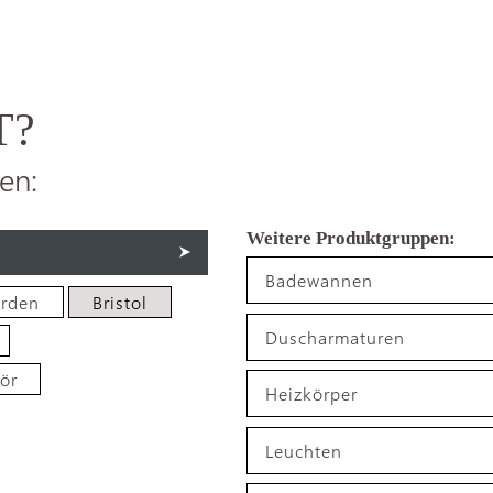
T?
en:
Badewannen
arden
Bristol
Duscharmaturen
ör
Heizkörper
Leuchten