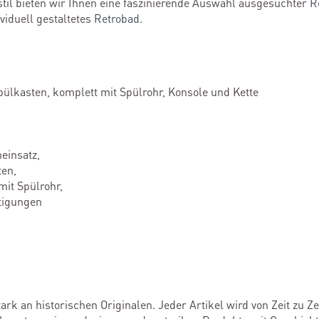
stil bieten wir Ihnen eine faszinierende Auswahl ausgesuchter
R
ividuell gestaltetes
Retrobad
.
kasten, komplett mit Spülrohr, Konsole und Kette
einsatz,
en,
it Spülrohr,
stigungen
tark an historischen Originalen. Jeder Artikel wird von Zeit zu 