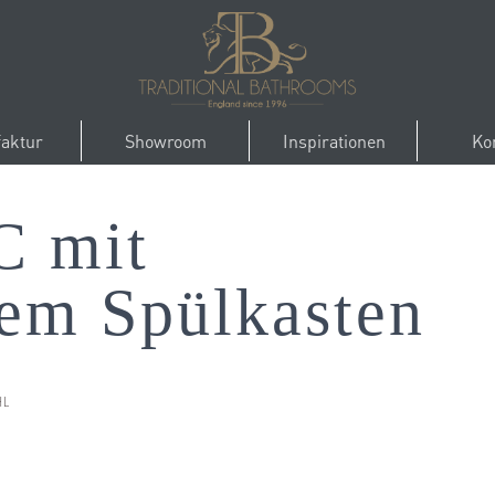
aktur
Showroom
Inspirationen
Ko
 mit
em Spülkasten
HL