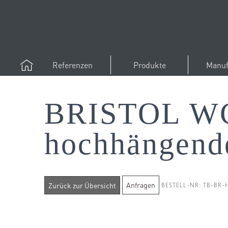
Referenzen
Produkte
Manuf
BRISTOL WC
hochhängend
Anfragen
BESTELL-NR: TB-BR-