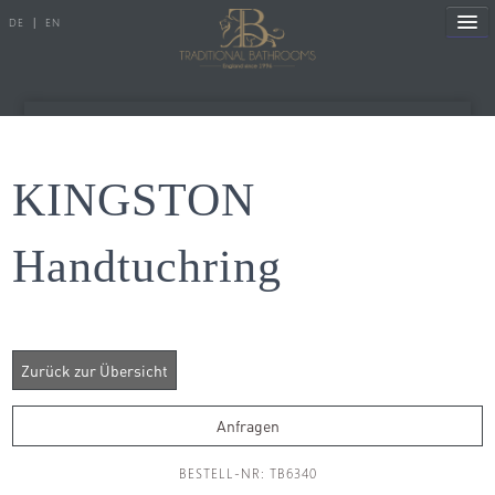
DE
|
EN
Referenzen
KINGSTON
Produkte
Handtuchring
Porzellanserien
Badewannen
Armaturen
Duscharmaturen
Anfragen
Duschen
BESTELL-NR: TB6340
Heizkörper