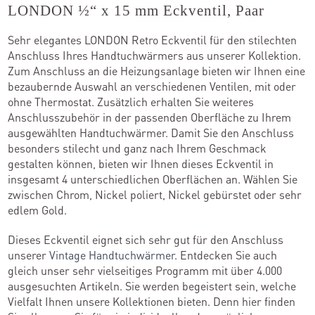
LONDON ½“ x 15 mm Eckventil, Paar
Sehr elegantes LONDON Retro Eckventil für den stilechten
Kontakt
Anschluss Ihres Handtuchwärmers aus unserer Kollektion.
Zum Anschluss an die Heizungsanlage bieten wir Ihnen eine
bezaubernde Auswahl an verschiedenen Ventilen, mit oder
Kataloge
ohne Thermostat. Zusätzlich erhalten Sie weiteres
Anschlusszubehör in der passenden Oberfläche zu Ihrem
Team
ausgewählten Handtuchwärmer. Damit Sie den Anschluss
besonders stilecht und ganz nach Ihrem Geschmack
Standorte
gestalten können, bieten wir Ihnen dieses Eckventil in
Händler werden
insgesamt 4 unterschiedlichen Oberflächen an. Wählen Sie
zwischen Chrom, Nickel poliert, Nickel gebürstet oder sehr
edlem Gold.
Dieses Eckventil eignet sich sehr gut für den Anschluss
Outlet-Store
unserer
Vintage Handtuchwärmer
. Entdecken Sie auch
gleich unser sehr vielseitiges Programm mit über 4.000
ausgesuchten Artikeln. Sie werden begeistert sein, welche
Vielfalt Ihnen unsere Kollektionen bieten. Denn hier finden