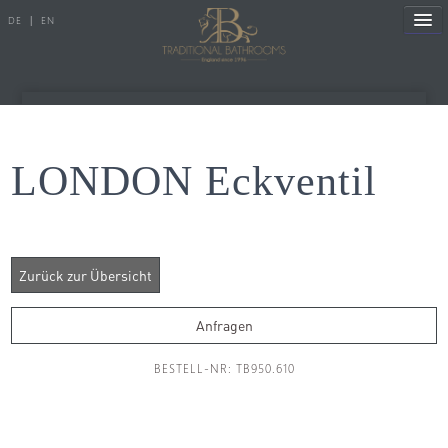
DE
|
EN
Referenzen
LONDON Eckventil
Produkte
Porzellanserien
Badewannen
Anfragen
Armaturen
BESTELL-NR: TB950.610
Duscharmaturen
Duschen
Heizkörper