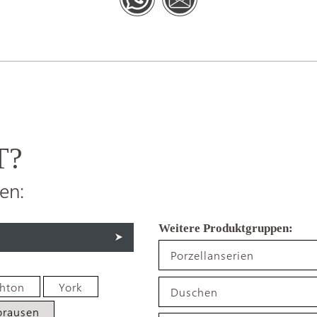
T?
en:
Porzellanserien
ghton
York
Duschen
rausen
ever