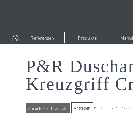
Referenzen
Produkte
Manuf
P&R Duschar
Kreuzgriff C
Anfragen
BESTELL-NR: PR5513