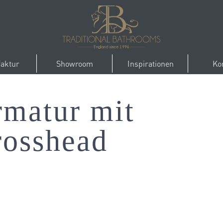
aktur
Showroom
Inspirationen
Ko
matur mit
rosshead