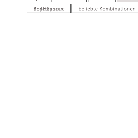
Belle Epoque
Kopfbrausen
beliebte Kombinationen