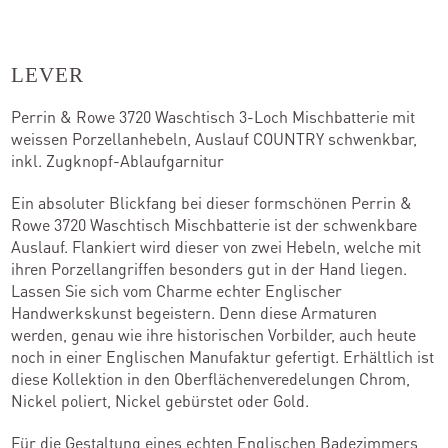
Kontakt
LEVER
Perrin & Rowe 3720 Waschtisch 3-Loch Mischbatterie mit
Kataloge
weissen Porzellanhebeln, Auslauf COUNTRY schwenkbar,
inkl. Zugknopf-Ablaufgarnitur
Team
Ein absoluter Blickfang bei dieser formschönen Perrin &
Standorte
Rowe 3720 Waschtisch Mischbatterie ist der schwenkbare
Auslauf. Flankiert wird dieser von zwei Hebeln, welche mit
Händler werden
ihren Porzellangriffen besonders gut in der Hand liegen.
Lassen Sie sich vom Charme echter Englischer
Handwerkskunst begeistern. Denn diese Armaturen
werden, genau wie ihre historischen Vorbilder, auch heute
Outlet-Store
noch in einer Englischen Manufaktur gefertigt. Erhältlich ist
diese Kollektion in den Oberflächenveredelungen Chrom,
Nickel poliert, Nickel gebürstet oder Gold.
Für die Gestaltung eines echten Englischen Badezimmers