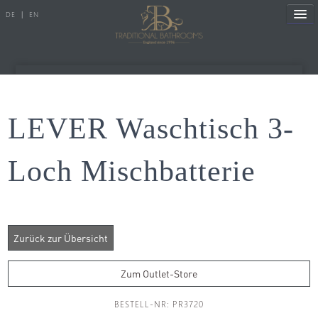
DE
|
EN
Referenzen
LEVER Waschtisch 3-
Produkte
Loch Mischbatterie
Porzellanserien
Badewannen
Armaturen
Duscharmaturen
Zum Outlet-Store
Duschen
BESTELL-NR: PR3720
Heizkörper