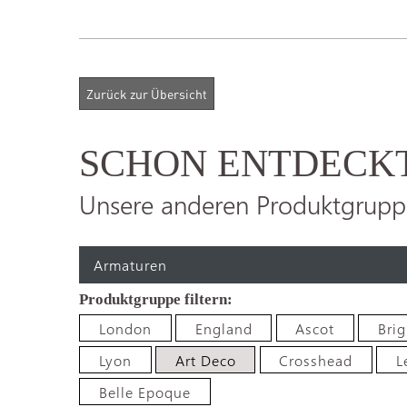
SCHON ENTDECK
Unsere anderen Produktgrupp
Armaturen
London
England
Ascot
Bri
Lyon
Art Deco
Crosshead
L
Belle Epoque