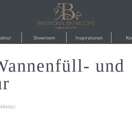
aktur
Showroom
Inspirationen
Ko
nnenfüll- und
ur
PR3101/1