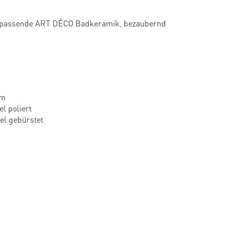
e passende
ART DÉCO Badkeramik
, bezaubernd
om
l poliert
l gebürstet