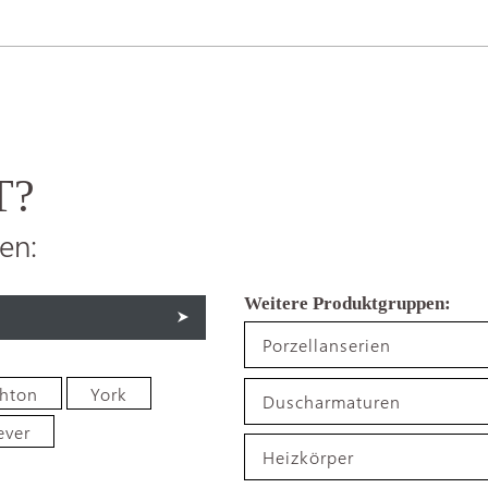
T?
en:
Porzellanserien
ghton
York
Duscharmaturen
ever
Heizkörper