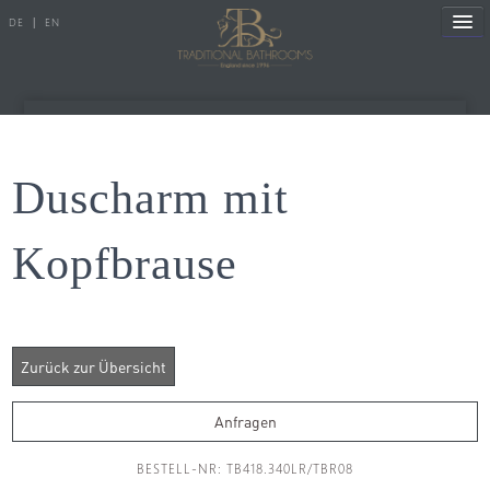
DE
|
EN
Referenzen
Duscharm mit
Produkte
Kopfbrause
Porzellanserien
Badewannen
Armaturen
Duscharmaturen
Anfragen
Duschen
BESTELL-NR: TB418.340LR/TBR08
Heizkörper