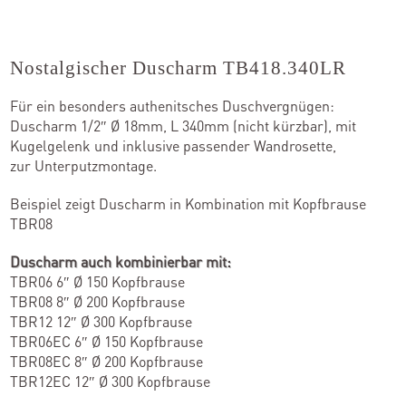
Kontakt
Nostalgischer Duscharm TB418.340LR
Für ein besonders authenitsches Duschvergnügen:
Kataloge
Duscharm 1/2″ Ø 18mm, L 340mm (nicht kürzbar), mit
Kugelgelenk und inklusive passender Wandrosette,
Team
zur Unterputzmontage.
Standorte
Beispiel zeigt Duscharm in Kombination mit Kopfbrause
TBR08
Händler werden
Duscharm auch kombinierbar mit:
TBR06 6″ Ø 150 Kopfbrause
TBR08 8″ Ø 200 Kopfbrause
Outlet-Store
TBR12 12″ Ø 300 Kopfbrause
TBR06EC 6″ Ø 150 Kopfbrause
TBR08EC 8″ Ø 200 Kopfbrause
TBR12EC 12″ Ø 300 Kopfbrause