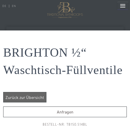
DE
|
EN
Referenzen
BRIGHTON ½“
Produkte
Waschtisch-Füllventile
Porzellanserien
Badewannen
Armaturen
Duscharmaturen
Anfragen
Duschen
BESTELL-NR: TB150.514BL
Heizkörper