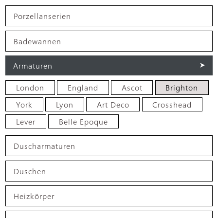
Porzellanserien
Badewannen
Armaturen
London
England
Ascot
Brighton
York
Lyon
Art Deco
Crosshead
Lever
Belle Epoque
Duscharmaturen
Duschen
Heizkörper