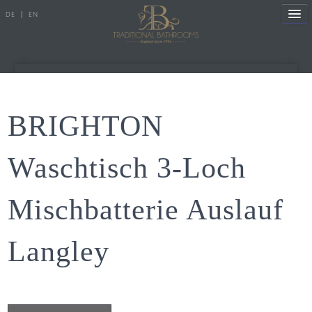
DE
|
EN
Referenzen
BRIGHTON
Produkte
Waschtisch 3-Loch
Porzellanserien
Mischbatterie Auslauf
Badewannen
Armaturen
Langley
Duscharmaturen
Duschen
Heizkörper