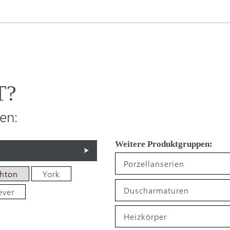
T?
en:
Porzellanserien
ghton
York
Duscharmaturen
ever
Heizkörper