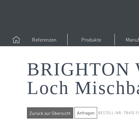
Referenzen
Produkte
Manuf
BRIGHTON W
Loch Mischba
Anfragen
BESTELL-NR: TB410.5