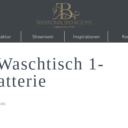
aktur
Showroom
Inspirationen
Ko
aschtisch 1-
tterie
14BL