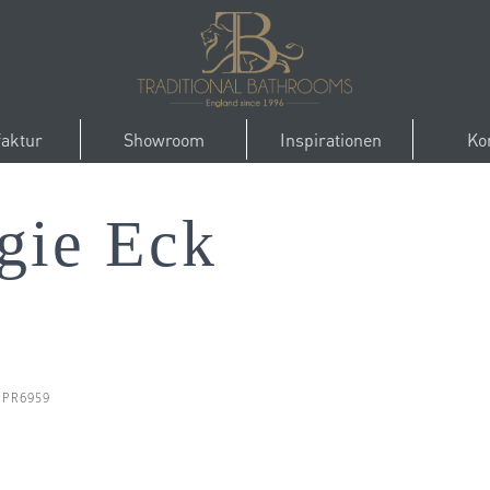
aktur
Showroom
Inspirationen
Ko
gie Eck
 PR6959