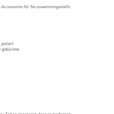
n
Accessoires
für Sie zusammengestellt.
m
poliert
 gebürstet
t zu Zeit so angepasst, dass er modernen