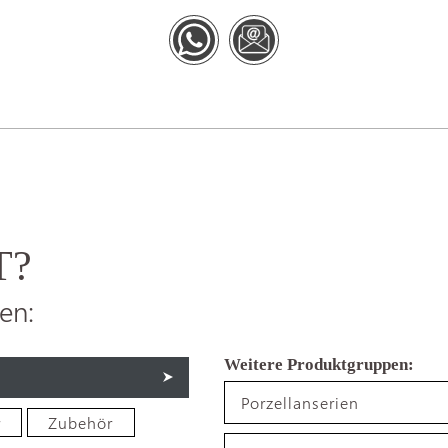
T?
en:
Porzellanserien
r
Zubehör