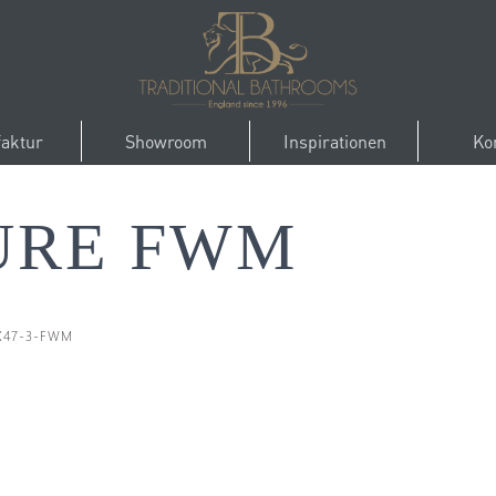
aktur
Showroom
Inspirationen
Ko
URE FWM
5X47-3-FWM