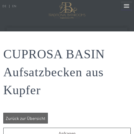
DE
|
EN
Referenzen
CUPROSA BASIN
Produkte
Aufsatzbecken aus
Porzellanserien
Kupfer
Badewannen
Armaturen
Duscharmaturen
Duschen
Heizkörper
Anfragen