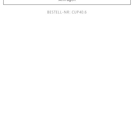
Accessoires
BESTELL-NR: CUP40.6
Leuchten
Küche
Fliesen
Raumdesign
Manufaktur
Showroom
Inspirationen