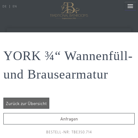
DE
|
EN
Referenzen
YORK ¾“ Wannenfüll-
Produkte
und Brausearmatur
Porzellanserien
Badewannen
Armaturen
Duscharmaturen
Anfragen
Duschen
BESTELL-NR: TBE350.714
Heizkörper