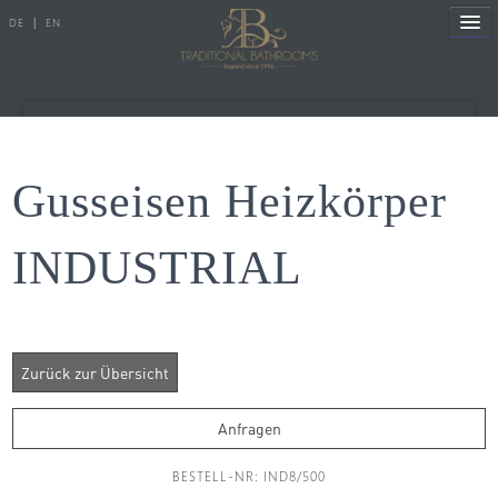
DE
|
EN
Referenzen
Gusseisen Heizkörper
Produkte
INDUSTRIAL
Porzellanserien
Badewannen
Armaturen
Duscharmaturen
Anfragen
Duschen
BESTELL-NR: IND8/500
Heizkörper