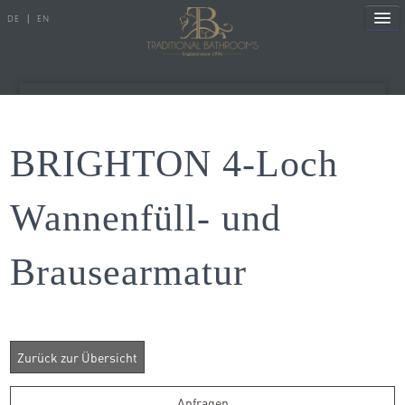
DE
|
EN
Referenzen
BRIGHTON 4-Loch
Produkte
Wannenfüll- und
Porzellanserien
Brausearmatur
Badewannen
Armaturen
Duscharmaturen
Duschen
Heizkörper
Anfragen