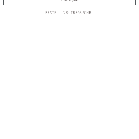
Accessoires
BESTELL-NR: TB365.514BL
Leuchten
Küche
Fliesen
Raumdesign
Manufaktur
Showroom
Inspirationen