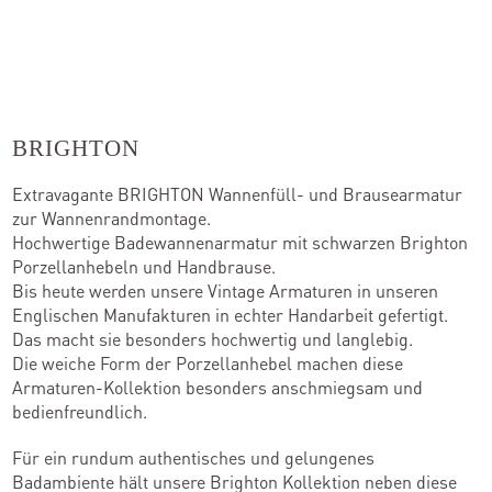
Kontakt
Kataloge
BRIGHTON
Team
Extravagante BRIGHTON Wannenfüll- und Brausearmatur
zur Wannenrandmontage.
Standorte
Hochwertige Badewannenarmatur mit schwarzen Brighton
Porzellanhebeln und Handbrause.
Händler werden
Bis heute werden unsere Vintage Armaturen in unseren
Englischen Manufakturen in echter Handarbeit gefertigt.
Das macht sie besonders hochwertig und langlebig.
Die weiche Form der Porzellanhebel machen diese
Outlet-Store
Armaturen-Kollektion besonders anschmiegsam und
bedienfreundlich.
Für ein rundum authentisches und gelungenes
Badambiente hält unsere Brighton Kollektion neben diese