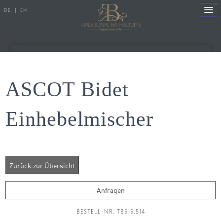
DE
|
EN
Referenzen
ASCOT Bidet
Produkte
Einhebelmischer
Porzellanserien
Badewannen
Armaturen
Duscharmaturen
Anfragen
Duschen
BESTELL-NR: TB515.514
Heizkörper