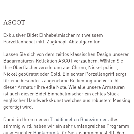
Kontakt
ASCOT
Exklusiver Bidet Einhebelmischer mit weissem
Kataloge
Porzellanhebel inkl. Zugknopf-Ablaufgarnitur.
Team
Lassen Sie sich von dem zeitlos klassischen Design unserer
Badarmaturen-Kollektion ASCOT verzaubern. Wählen Sie
Standorte
Ihre Oberflächenveredelung aus Chrom, Nickel poliert,
Nickel gebürstet oder Gold. Ein echter Porzellangriff sorgt
Händler werden
für eine besonders angenehme Bedienung und verleiht
dieser Armatur ihre edle Note. Wie alle unsere Armaturen
ist auch dieser Bidet Einhebelmischer ein echtes Stück
englischer Handwerkskunst welches aus robustem Messing
Outlet-Store
gefertigt wird.
Damit in Ihrem neuen
Traditionellen Badezimmer
alles
stimmig wird, haben wir ein sehr umfangreiches Programm
ausgesuchter
Badkeramik
für Sie zusammengestellt. Vom